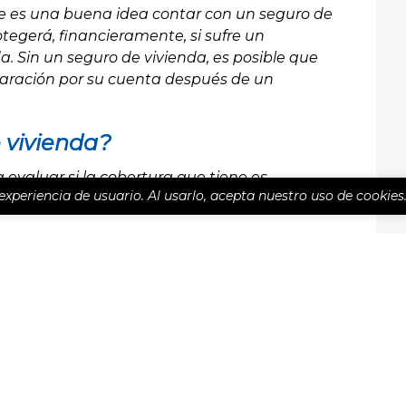
re es una buena idea contar con un seguro de
otegerá, financieramente, si sufre un
a. Sin un seguro de vivienda, es posible que
paración por su cuenta después de un
 vivienda?
 evaluar si la cobertura que tiene es
 experiencia de usuario. Al usarlo, acepta nuestro uso de cookies
Llame hoy!