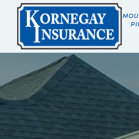
MOUN
PI